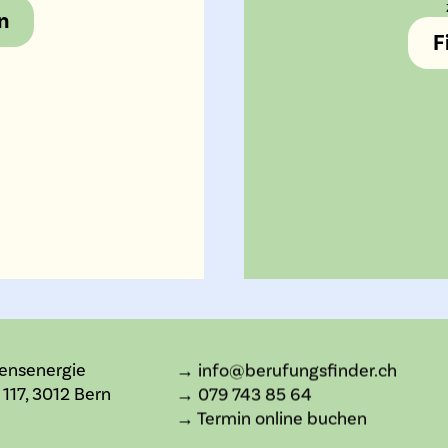
n
F
bensenergie
→ info@berufungsfinder.ch
117, 3012 Bern
→ 079 743 85 64
→ Termin online buchen