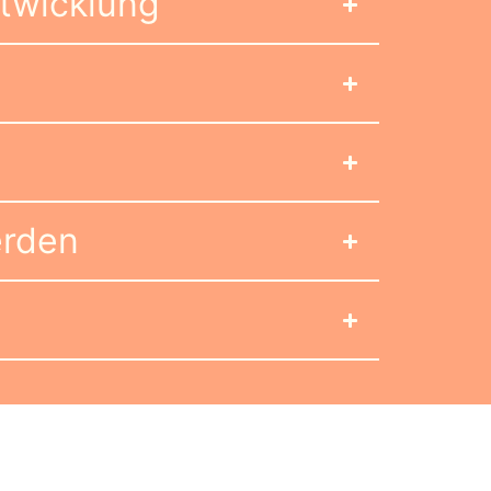
ntwicklung
erden