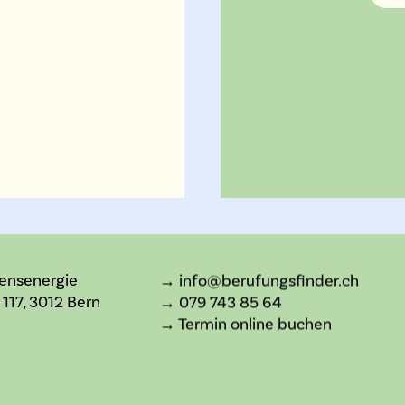
bensenergie
→ info@berufungsfinder.ch
117, 3012 Bern
→ 079 743 85 64
→ Termin online buchen