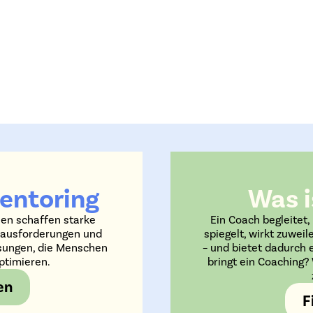
Mentoring
Was i
een schaffen starke
Ein Coach begleitet, 
ausforderungen und
spiegelt, wirkt zuwei
sungen, die Menschen
– und bietet dadurch e
ptimieren.
bringt ein Coaching? 
en
F