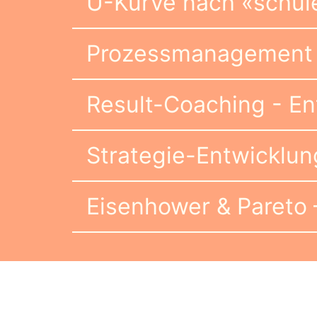
U-Kurve nach «schule
Prozessmanagement 
Result-Coaching - E
Strategie-Entwicklun
Eisenhower & Pareto 